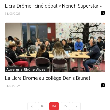
Licra Drôme : ciné débat « Neneh Superstar »
0
31/03/2025
Auvergne-Rhône-Alpes
La Licra Drôme au collège Denis Brunet
0
31/03/2025
83
84
85