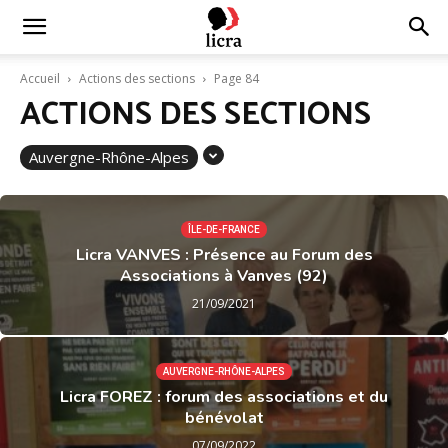
Licra
Accueil
Actions des sections
Page 84
ACTIONS DES SECTIONS
–
Auvergne-Rhône-Alpes
Antiraciste
ÎLE-DE-FRANCE
Licra VANVES : Présence au Forum des
Associations à Vanves (92)
depuis
21/09/2021
1927
AUVERGNE-RHÔNE-ALPES
Licra FOREZ : forum des associations et du
bénévolat
07/09/2022