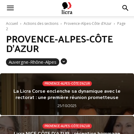
Licra
Accueil
Actions des sections
Provence-Alpes-Côte d’Azur
Page
2
PROVENCE-ALPES-CÔTE
–
D’AZUR
Antiraciste
Auvergne-Rhône-Alpes
depuis
PROVENCE-ALPES-CÔTE D’AZUR
La Licra Corse enclenche sa dynamique avec le
rectorat : une première réunion prometteuse
25/10/2025
1927
PROVENCE-ALPES-CÔTE D’AZUR
Licra NICE CÔTE D’AZUR : réception hommage