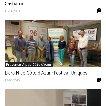
Casbah »
0
19/11/2023
Provence-Alpes-Côte d’Azur
Licra Nice Côte d’Azur : Festival Uniques
0
12/06/2025