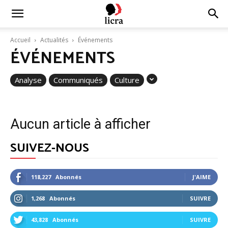
Licra
Accueil
Actualités
Événements
ÉVÉNEMENTS
–
Analyse
Communiqués
Culture
Antiraciste
Aucun article à afficher
depuis
SUIVEZ-NOUS
118,227
Abonnés
J'AIME
1927
1,268
Abonnés
SUIVRE
43,828
Abonnés
SUIVRE