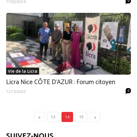
0
17/02/2016
Vie de la Licra
Licra Nice CÔTE D’AZUR : Forum citoyen
0
12/10/2023
13
14
15
SUIVEZ-NOUS