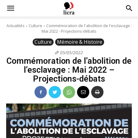
Licra
Actualités
Culture
Commémoration de l'abolition de l'esclavage :
Mai 2022 - Projections-débats
–
Culture
Mémoire & Histoire
05/05/2022
Commémoration de l’abolition de
Antiraciste
l’esclavage : Mai 2022 –
Projections-débats
depuis
1927