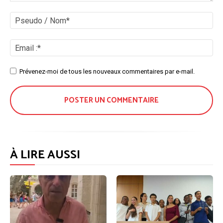
Commenter
:
Ps
/
No
Ema
:*
Site
Prévenez-moi de tous les nouveaux commentaires par e-mail.
:
À LIRE AUSSI