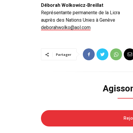
Déborah Wolkowicz-Breillat
Représentante permanente de la Licra
auprès des Nations Unies à Genève
deborahwolko@aol.com
Partager
Agisso
Rej