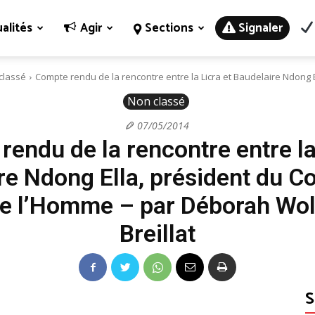
alités
Agir
Sections
Signaler
classé
Compte rendu de la rencontre entre la Licra et Baudelaire Ndong El
Non classé
07/05/2014
endu de la rencontre entre la
re Ndong Ella, président du Co
de l’Homme – par Déborah Wo
Breillat