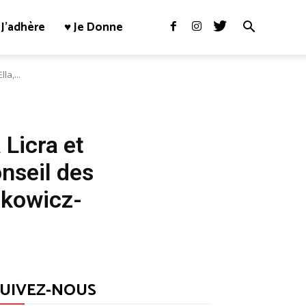
J’adhère
♥ Je Donne
la,...
 Licra et
nseil des
lkowicz-
SUIVEZ-NOUS