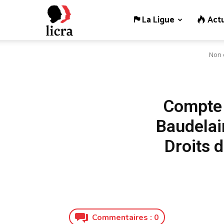
La Ligue
Actu
Licra
Non 
–
Antiraciste
Compte r
Baudelai
depuis
Droits 
1927
Commentaires :
0