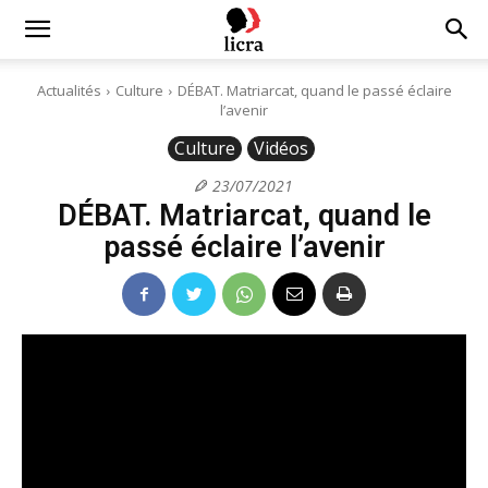
Licra
Actualités
Culture
DÉBAT. Matriarcat, quand le passé éclaire
l’avenir
–
Culture
Vidéos
23/07/2021
DÉBAT. Matriarcat, quand le
Antiraciste
passé éclaire l’avenir
depuis
1927