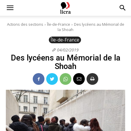
Licra
Actions des sections
Île-de-France
Des lycéens au Mémorial de
la Shoah
–
Île-de-France
04/02/2019
Des lycéens au Mémorial de la
Antiraciste
Shoah
depuis
1927