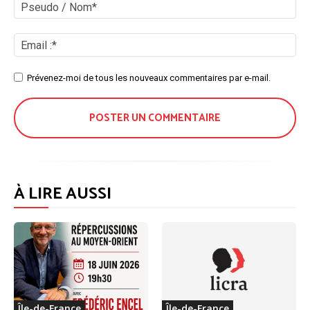
:
Ps
/
No
Ema
:*
Site
Prévenez-moi de tous les nouveaux commentaires par e-mail.
:
À LIRE AUSSI
Île-de-France
Île-de-France