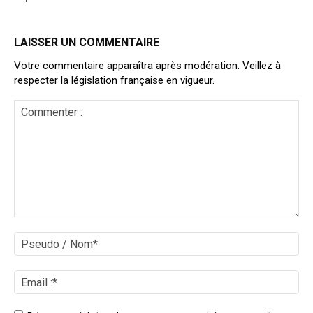
LAISSER UN COMMENTAIRE
Votre commentaire apparaîtra après modération. Veillez à
respecter la législation française en vigueur.
Commenter
:
Ps
/
No
Ema
:*