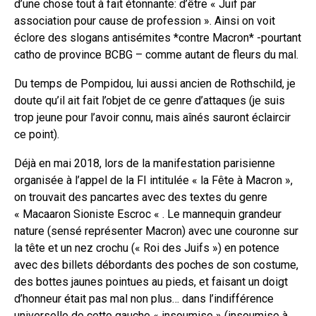
d’une chose tout à fait étonnante: d’être « Juif par
association pour cause de profession ». Ainsi on voit
éclore des slogans antisémites *contre Macron* -pourtant
catho de province BCBG – comme autant de fleurs du mal.
Du temps de Pompidou, lui aussi ancien de Rothschild, je
doute qu’il ait fait l’objet de ce genre d’attaques (je suis
trop jeune pour l’avoir connu, mais aînés sauront éclaircir
ce point).
Déjà en mai 2018, lors de la manifestation parisienne
organisée à l’appel de la FI intitulée « la Fête à Macron »,
on trouvait des pancartes avec des textes du genre
« Macaaron Sioniste Escroc « . Le mannequin grandeur
nature (sensé représenter Macron) avec une couronne sur
la tête et un nez crochu (« Roi des Juifs ») en potence
avec des billets débordants des poches de son costume,
des bottes jaunes pointues au pieds, et faisant un doigt
d’honneur était pas mal non plus… dans l’indifférence
universelle de cette gauche « insoumise » (insoumise à