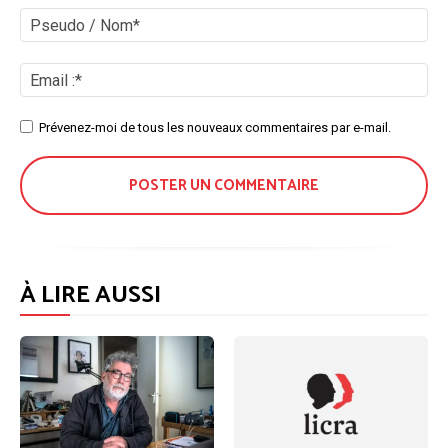
:
Ps
/
No
Ema
:*
Site
Prévenez-moi de tous les nouveaux commentaires par e-mail.
:
À LIRE AUSSI