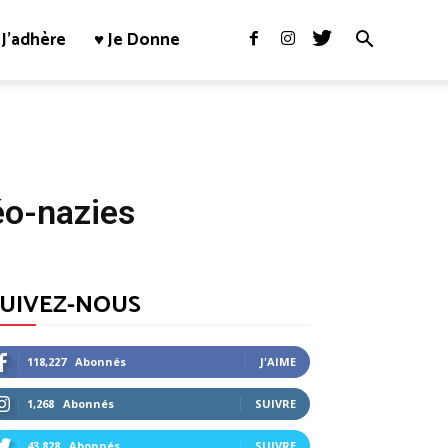
J’adhère
♥ Je Donne
éo-nazies
SUIVEZ-NOUS
118,227
Abonnés
J'AIME
1,268
Abonnés
SUIVRE
43,828
Abonnés
SUIVRE