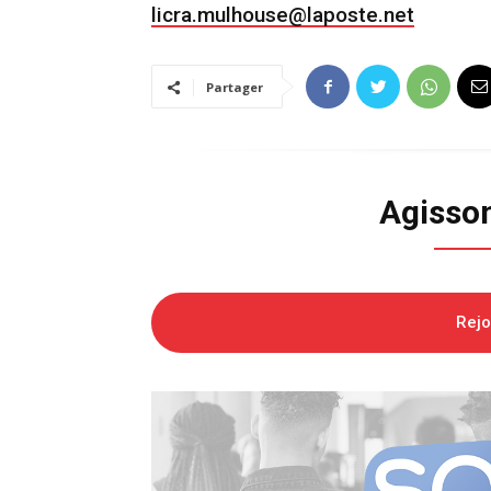
licra.mulhouse@laposte.net
Partager
Agisso
Rej