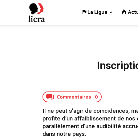
La Ligue
Actu
Licra
–
Antiraciste
Inscript
depuis
Commentaires :
0
Il ne peut s’agir de coïncidences, 
1927
profite d’un affaiblissement de nos 
parallèlement d’une audibilité acc
dans notre pays.