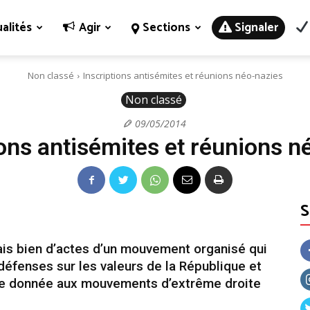
alités
Agir
Sections
Signaler
Non classé
Inscriptions antisémites et réunions néo-nazies
Non classé
09/05/2014
ions antisémites et réunions n
mais bien d’actes d’un mouvement organisé qui
défenses sur les valeurs de la République et
rue donnée aux mouvements d’extrême droite