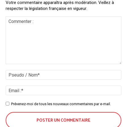
Votre commentaire apparaîtra après modération. Veillez à
respecter la législation française en vigueur.
Commenter
:
Ps
/
No
Ema
:*
Site
Prévenez-moi de tous les nouveaux commentaires par e-mail.
: