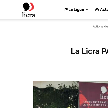
La Ligue
Actu
Licra
Actions de
–
Antiraciste
La Licra P
depuis
1927