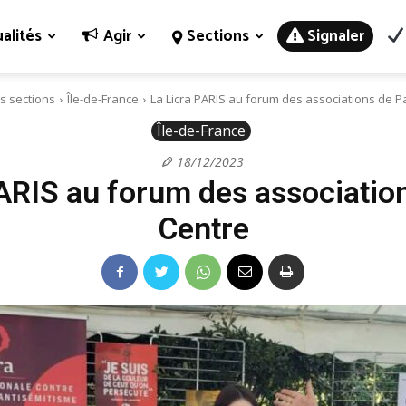
alités
Agir
Sections
Signaler
s sections
Île-de-France
La Licra PARIS au forum des associations de P
Île-de-France
18/12/2023
ARIS au forum des associatio
Centre