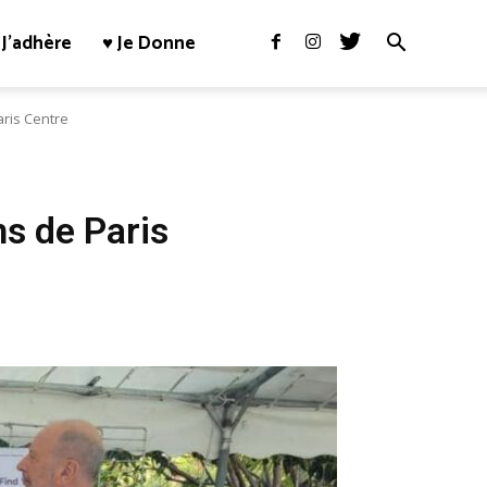
J’adhère
♥ Je Donne
aris Centre
ns de Paris