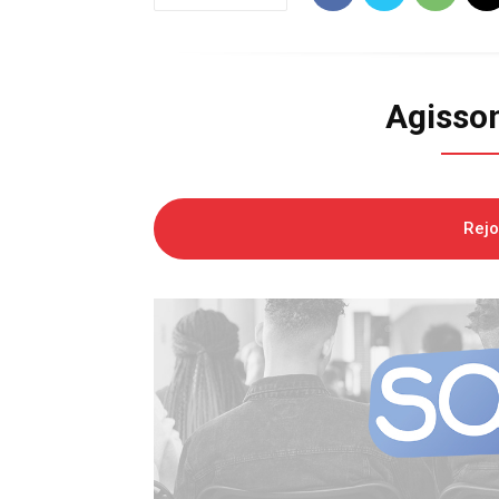
Agisso
Rej