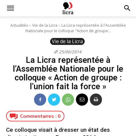
Licra
Actualités
Vie de la Licra
La Licra représentée à l'Assemblée
Nationale pour le colloque "Action de groupe...
–
Vie de la Licra
25/06/2014
La Licra représentée à
Antiraciste
l’Assemblée Nationale pour le
colloque « Action de groupe :
depuis
l’union fait la force »
1927
Commentaires :
0
Ce colloque visait à dresser un état des