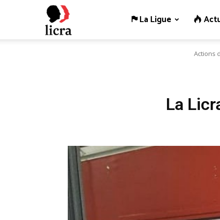
La Ligue
Actu
Licra
Actions 
–
Antiraciste
La Lic
depuis
1927