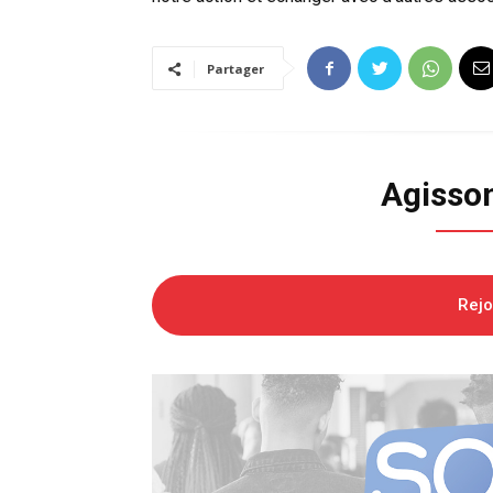
Partager
Agisso
Rej