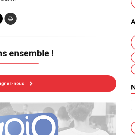
A
ns ensemble !
oignez-nous