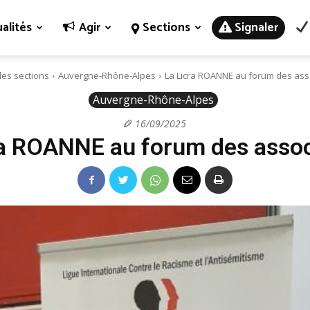
alités
Agir
Sections
Signaler
des sections
Auvergne-Rhône-Alpes
La Licra ROANNE au forum des ass
Auvergne-Rhône-Alpes
16/09/2025
ra ROANNE au forum des assoc