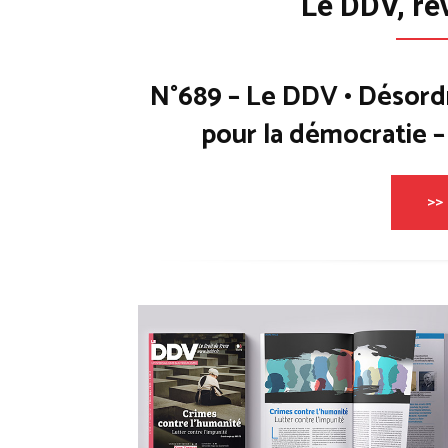
Le DDV, re
N°689 – Le DDV • Désord
pour la démocratie 
>> 