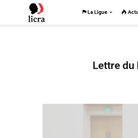
La Ligue
Actu
Licra
–
Antiraciste
Lettre du
depuis
1927