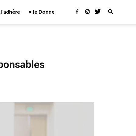
J’adhère
♥ Je Donne
sponsables