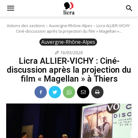
Licra
Actions des sections
Auvergne-Rhône-Alpes
Licra ALLIER-VICHY :
Ciné-discussion après la projection du film « Magellan »...
–
Auvergne-Rhône-Alpes
16/05/2026
Licra ALLIER-VICHY : Ciné-
Antiraciste
discussion après la projection du
film « Magellan » à Thiers
depuis
1927