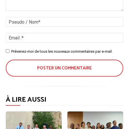
Commenter
:
Ps
/
No
Ema
:*
Site
Prévenez-moi de tous les nouveaux commentaires par e-mail.
:
À LIRE AUSSI