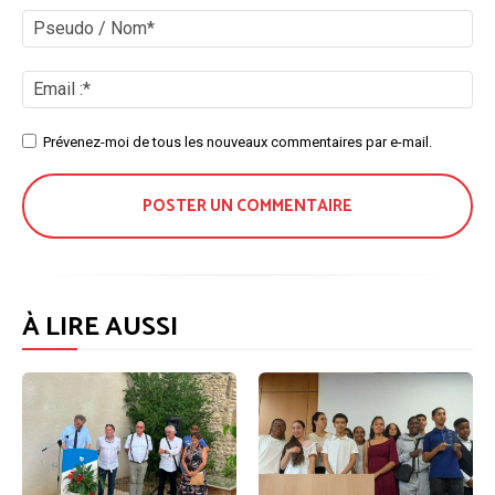
:
Ps
/
No
Ema
:*
Site
Prévenez-moi de tous les nouveaux commentaires par e-mail.
:
À LIRE AUSSI