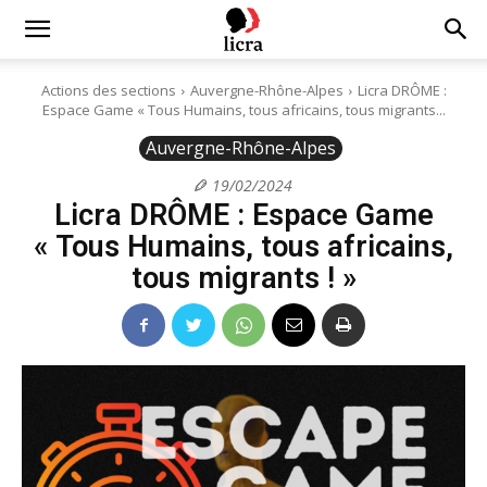
Licra
Actions des sections
Auvergne-Rhône-Alpes
Licra DRÔME :
Espace Game « Tous Humains, tous africains, tous migrants...
–
Auvergne-Rhône-Alpes
19/02/2024
Licra DRÔME : Espace Game
Antiraciste
« Tous Humains, tous africains,
tous migrants ! »
depuis
1927