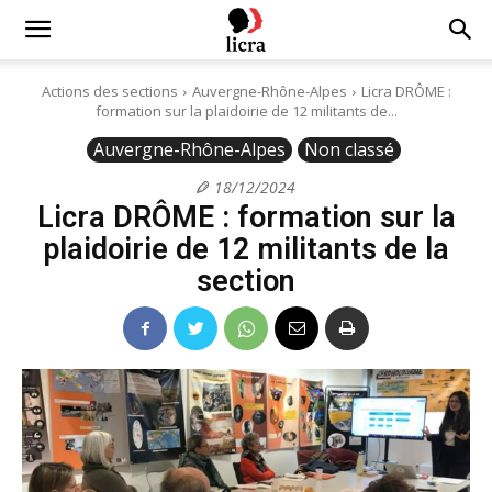
Licra
Actions des sections
Auvergne-Rhône-Alpes
Licra DRÔME :
formation sur la plaidoirie de 12 militants de...
–
Auvergne-Rhône-Alpes
Non classé
18/12/2024
Licra DRÔME : formation sur la
Antiraciste
plaidoirie de 12 militants de la
section
depuis
1927