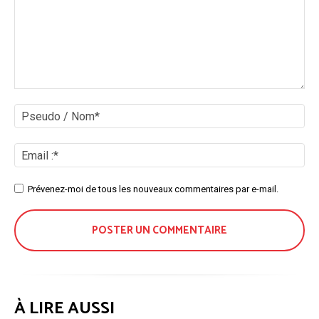
Commenter
:
Ps
/
No
Ema
:*
Site
Prévenez-moi de tous les nouveaux commentaires par e-mail.
:
À LIRE AUSSI