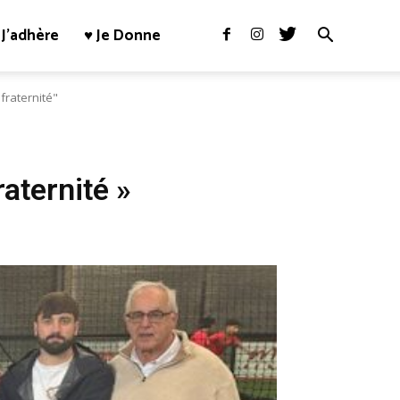
J’adhère
♥ Je Donne
fraternité"
aternité »