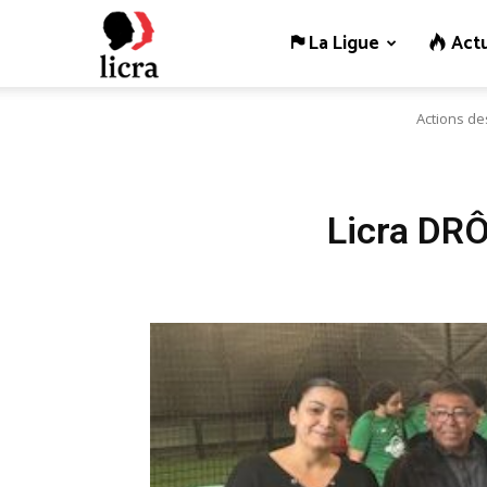
La Ligue
Actu
Licra
Actions de
–
Antiraciste
Licra DRÔ
depuis
1927