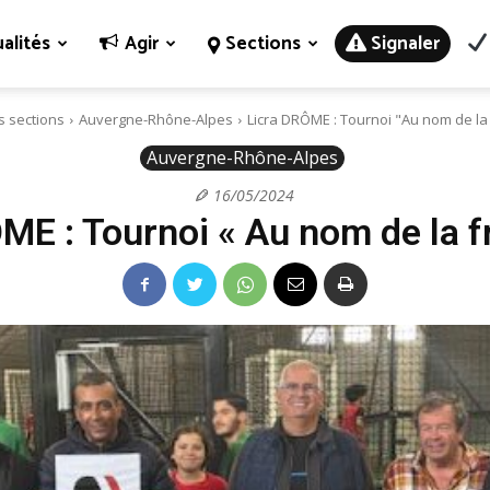
alités
Agir
Sections
Signaler
s sections
Auvergne-Rhône-Alpes
Licra DRÔME : Tournoi "Au nom de la 
Auvergne-Rhône-Alpes
16/05/2024
ME : Tournoi « Au nom de la fr