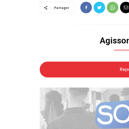
Partager
Agisso
Rej