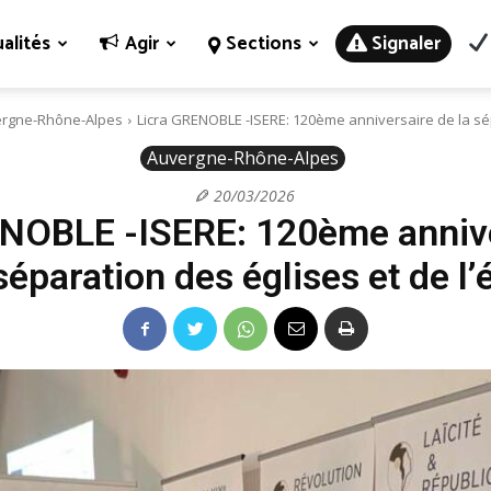
alités
Agir
Sections
Signaler
rgne-Rhône-Alpes
Licra GRENOBLE -ISERE: 120ème anniversaire de la sép
Auvergne-Rhône-Alpes
20/03/2026
ENOBLE -ISERE: 120ème annive
séparation des églises et de l’