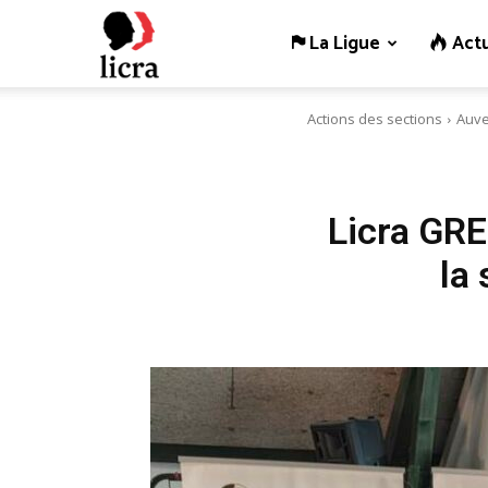
La Ligue
Actu
Licra
Actions des sections
Auve
–
Antiraciste
Licra GR
la 
depuis
1927