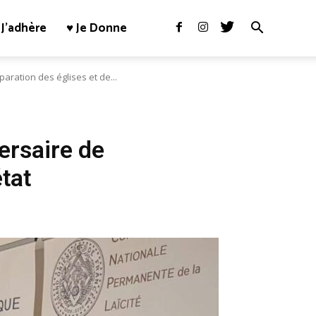
J’adhère
♥ Je Donne
aration des églises et de...
rsaire de
état