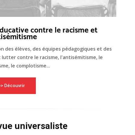
ducative contre le racisme et
tisémitisme
on des élèves, des équipes pédagogiques et des
lutter contre le racisme, l'antisémitisme, le
me, le complotisme...
>> Découvrir
vue universaliste