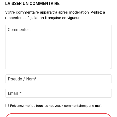
LAISSER UN COMMENTAIRE
Votre commentaire apparaîtra après modération. Veillez à
respecter la législation française en vigueur.
Commenter
:
Ps
/
No
Ema
:*
Site
Prévenez-moi de tous les nouveaux commentaires par e-mail.
: