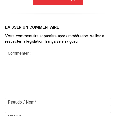
LAISSER UN COMMENTAIRE
Votre commentaire apparaîtra après modération. Veillez à
respecter la législation française en vigueur.
Commenter
:
Ps
/
No
Ema