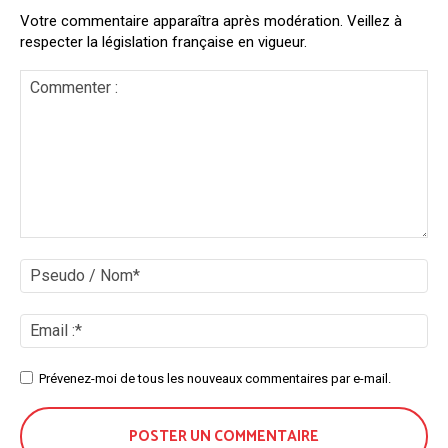
Votre commentaire apparaîtra après modération. Veillez à
respecter la législation française en vigueur.
Commenter
:
Ps
/
No
Ema
:*
Site
Prévenez-moi de tous les nouveaux commentaires par e-mail.
: