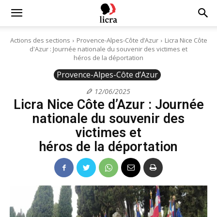
Licra
Actions des sections
Provence-Alpes-Côte d’Azur
Licra Nice Côte
d'Azur : Journée nationale du souvenir des victimes et
–
héros de la déportation
Provence-Alpes-Côte d’Azur
12/06/2025
Antiraciste
Licra Nice Côte d’Azur : Journée
nationale du souvenir des
victimes et
depuis
héros de la déportation
1927