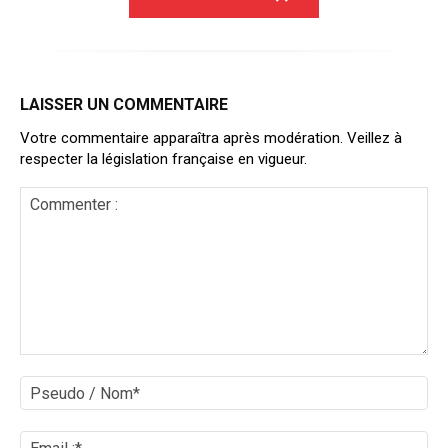
LAISSER UN COMMENTAIRE
Votre commentaire apparaîtra après modération. Veillez à
respecter la législation française en vigueur.
Commenter
:
Ps
/
No
Ema