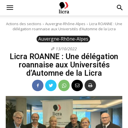
Licra
Actions des sections
Auvergne-Rhône-Alpes
Licra ROANNE : Une
délégation roannaise aux Universités d’Automne de la Licra
–
Auvergne-Rhône-Alpes
13/10/2022
Licra ROANNE : Une délégation
Antiraciste
roannaise aux Universités
d’Automne de la Licra
depuis
1927