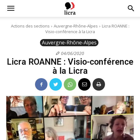
Licra
Actions des sections
Auvergne-Rhône-Alpes
Licra ROANNE :
Visio-conférence à la Licra
–
Auvergne-Rhône-Alpes
04/06/2020
Licra ROANNE : Visio-conférence
Antiraciste
à la Licra
depuis
1927