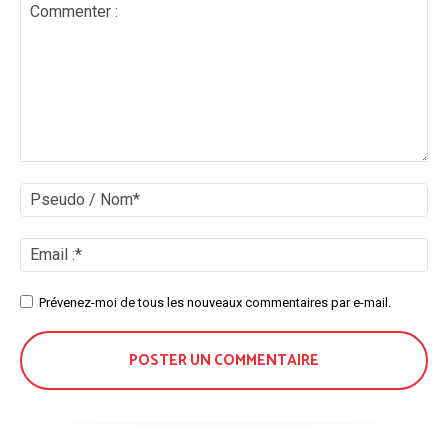
Commenter
:
Ps
/
No
Ema
:*
Site
Prévenez-moi de tous les nouveaux commentaires par e-mail.
: