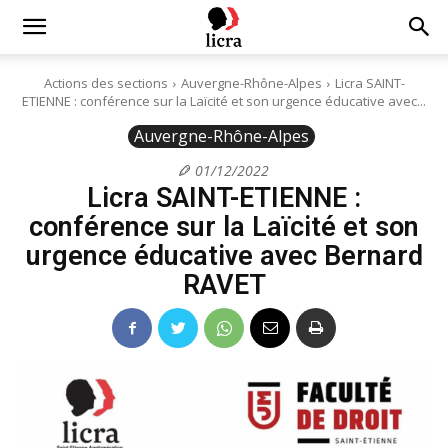
Licra
Actions des sections
Auvergne-Rhône-Alpes
Licra SAINT-
ETIENNE : conférence sur la Laïcité et son urgence éducative avec...
–
Auvergne-Rhône-Alpes
01/12/2022
Licra SAINT-ETIENNE :
Antiraciste
conférence sur la Laïcité et son
urgence éducative avec Bernard
depuis
RAVET
1927