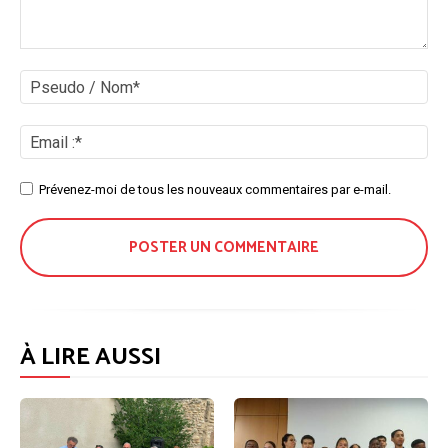
Commenter
:
Ps
/
No
Ema
:*
Site
Prévenez-moi de tous les nouveaux commentaires par e-mail.
:
À LIRE AUSSI