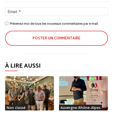
/
No
Ema
:*
Site
Prévenez-moi de tous les nouveaux commentaires par e-mail.
:
À LIRE AUSSI
Non classé
Auvergne-Rhône-Alpes