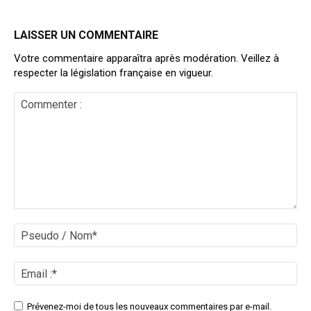
LAISSER UN COMMENTAIRE
Votre commentaire apparaîtra après modération. Veillez à
respecter la législation française en vigueur.
Commenter
:
Ps
/
No
Ema
:*
Site
Prévenez-moi de tous les nouveaux commentaires par e-mail.