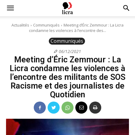
Licra
Actualités
Communiqués
Meeting d’Éric Zemmour : La Licra
condamne les violences à l’encontre des...
–
Communiqués
06/12/2021
Meeting d’Éric Zemmour : La
Antiraciste
Licra condamne les violences à
l’encontre des militants de SOS
depuis
Racisme et des journalistes de
Quotidien
1927