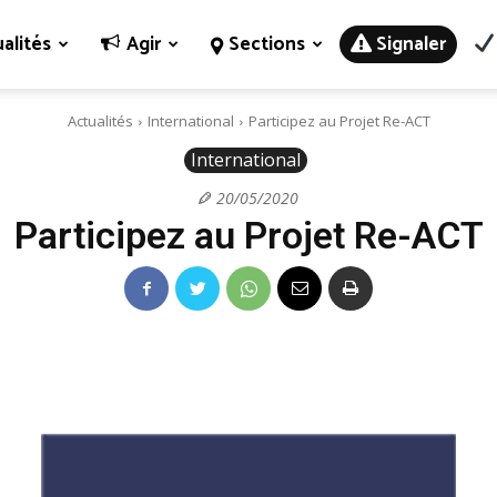
alités
Agir
Sections
Signaler
Actualités
International
Participez au Projet Re-ACT
International
20/05/2020
Participez au Projet Re-ACT