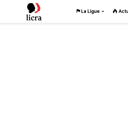
La Ligue
Actu
Licra
–
Antiraciste
depuis
1927