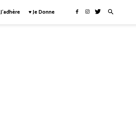
J’adhère
♥ Je Donne