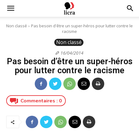
Licra
Non classé
Pas besoin d'être un super-héros pour lutter contre le
racisme
–
Non classé
16/04/2014
Pas besoin d’être un super-héros
Antiraciste
pour lutter contre le racisme
depuis
Commentaires :
0
1927