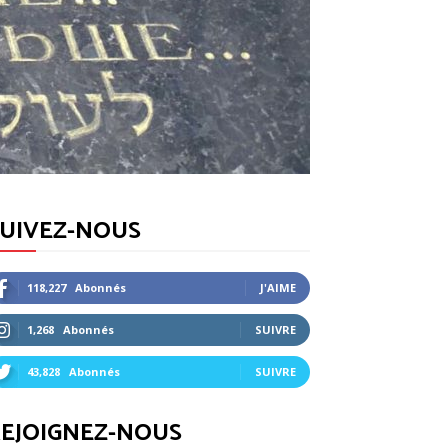
SUIVEZ-NOUS
118,227
Abonnés
J'AIME
1,268
Abonnés
SUIVRE
43,828
Abonnés
SUIVRE
EJOIGNEZ-NOUS