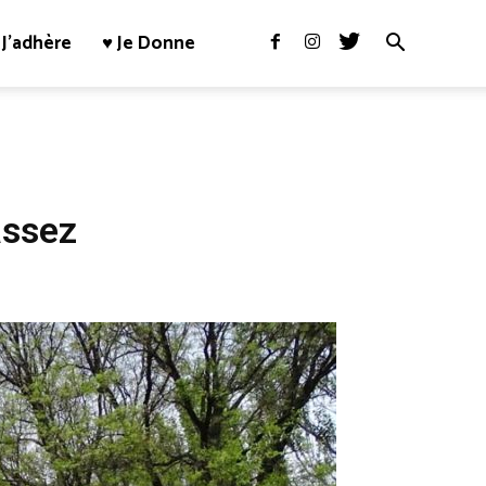
J’adhère
♥ Je Donne
assez