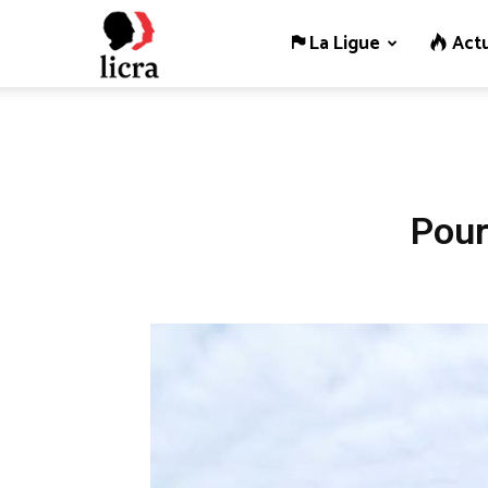
La Ligue
Actu
Licra
–
Antiraciste
Pour
depuis
1927