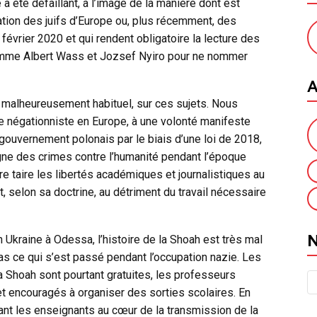
a été défaillant, à l’image de la manière dont est
ation des juifs d’Europe ou, plus récemment, des
évrier 2020 et qui rendent obligatoire la lecture des
comme Albert Wass et Jozsef Nyiro pour ne nommer
A
malheureusement habituel, sur ces sujets. Nous
e négationniste en Europe, à une volonté manifeste
e gouvernement polonais par le biais d’une loi de 2018,
logne des crimes contre l’humanité pendant l’époque
faire taire les libertés académiques et journalistiques au
Etat, selon sa doctrine, au détriment du travail nécessaire
En Ukraine à Odessa, l’histoire de la Shoah est très mal
pas ce qui s’est passé pendant l’occupation nazie. Les
 Shoah sont pourtant gratuites, les professeurs
 et encouragés à organiser des sorties scolaires. En
laçant les enseignants au cœur de la transmission de la