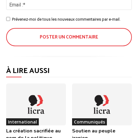
Ema
:*
Site
Prévenez-moi de tous les nouveaux commentaires par e-mail.
:
À LIRE AUSSI
International
Communiqués
La création sacrifiée au
Soutien au peuple
nom de la politique
iranien