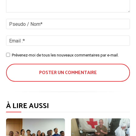
Commenter
:
Ps
/
No
Ema
:*
Site
Prévenez-moi de tous les nouveaux commentaires par e-mail.
:
À LIRE AUSSI