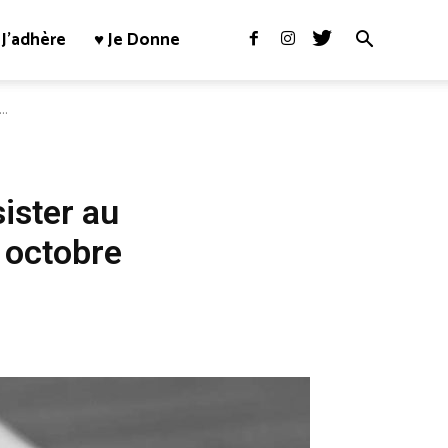
J’adhère
♥ Je Donne
..
sister au
, octobre