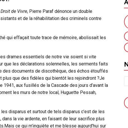
A
 Droit de Vivre
, Pierre Paraf dénonce un double
ésistants et de la réhabilitation des criminels contre
hé qui effaçait toute trace de mémoire, abolissait les
.
les drames essentiels de notre vie soient si vite
 que les déclarations solennelles, les serments faits
que des documents de discothèque, des échos étouffés
t plus que des fidèles qui bientôt les rejoindront ?Je
e 1941, aux fusillés de la Cascade des jours d’avant la
ts ornent les murs de notre local, Huguette Pessah,
les disparus et surtout de tels disparus c’est de les
n, dans la vie ardente, en faisant de leur sacrifice plus
ts.Mais ce qui m’inquiète et me blesse aujourd’hui sur