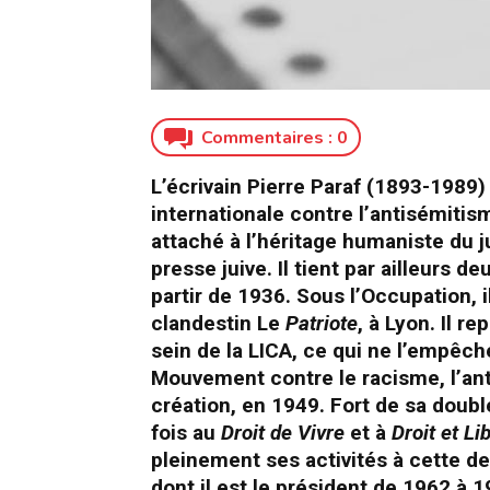
Commentaires :
0
L’écrivain Pierre Paraf (1893-1989
internationale contre l’antisémiti
attaché à l’héritage humaniste du ju
presse juive. Il tient par ailleurs 
partir de 1936. Sous l’Occupation, 
clandestin Le
Patriote
, à Lyon. Il r
sein de la LICA, ce qui ne l’empêch
Mouvement contre le racisme, l’ant
création, en 1949. Fort de sa doubl
fois au
Droit de Vivre
et à
Droit et Li
pleinement ses activités à cette de
dont il est le président de 1962 à 1