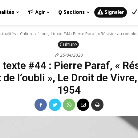
alités
Agir
Sections
Signaler
ctualités
Culture
1 jour, 1 texte #44 : Pierre Paraf, « Résister au complot.
Culture
25/04/2020
1 texte #44 : Pierre Paraf, « Ré
de l’oubli », Le Droit de Vivre
1954