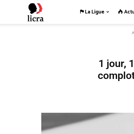
La Ligue
Actu
Licra
A
–
Antiraciste
1 jour, 
complot 
depuis
1927