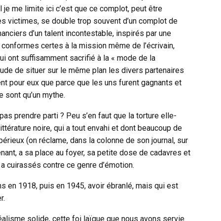
el je me limite ici c’est que ce complot, peut être
 des victimes, se double trop souvent d’un complot de
manciers d’un talent incontestable, inspirés par une
e, conformes certes à la mission même de l’écrivain,
i ont suffisamment sacrifié à la « mode de la
itude de situer sur le même plan les divers partenaires
rent pour eux que parce que les uns furent gagnants et
e sont qu’un mythe.
pas prendre parti ? Peu s’en faut que la torture elle-
ttérature noire, qui a tout envahi et dont beaucoup de
périeux (on réclame, dans la colonne de son journal, sur
tenant, a sa place au foyer, sa petite dose de cadavres et
es a cuirassés contre ce genre d’émotion.
ns en 1918, puis en 1945, avoir ébranlé, mais qui est
r.
idéalisme solide, cette foi laïque que nous avons servie