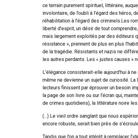
ce terrain purement spirituel, littéraire, auqu
involontaire, de l’oubli à l’égard des héros,
réhabilitation à l’égard des criminels.Les ro
liberté d’esprit, un désir de tout comprendr
mais largement exploités par des éditeurs qu
résistance », prennent de plus en plus l’hab
de la tragédie. Résistants et nazis ne diffé
les autres perdants. Les « justes causes » n
L’élégance consisterait-elle aujourd’hui à ne 
même ne devienne un sujet de curiosité. La li
lecteurs finissent par éprouver un besoin im
la page de son livre ou sur l’écran qui, main
de crimes quotidiens), la littérature noire l
(…) Le vieil ordre sanglant que nous espério
encore robuste, serait bien près de s’écroule
Tandis que l’on a tout intérêt à remplacer l’