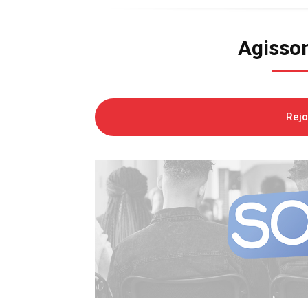
Agisso
Rej