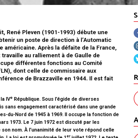
oit, René Pleven (1901-1993) débute une
tenir un poste de direction à l’Automatic
américaine. Après la défaite de la France,
t travaille au ralliement à de Gaulle de
 occupe différentes fonctions au Comité
CFLN), dont celle de commissaire aux
R
onférence de Brazzaville en 1944. Il est fait
e
la IV
République. Sous l’égide de diverses
is sans engagement caractérisé dans une grande
tes-du-Nord de 1945 à 1969. Il occupe la fonction de
A
rs 1973. Le 7 juin 1972 est discuté par les
e son nom. À l’unanimité de leur vote répond celle
er
in. La loi est promulguée le 1
juillet 1972. Le texte