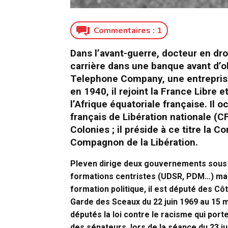
Commentaires :
1
Dans l’avant-guerre, docteur en dr
carrière dans une banque avant d’ob
Telephone Company, une entreprise 
en 1940, il rejoint la France Libre e
l’Afrique équatoriale française. Il
français de Libération nationale (
Colonies ; il préside à ce titre la C
Compagnon de la Libération.
Pleven dirige deux gouvernements sous 
formations centristes (UDSR, PDM…) ma
formation politique, il est député des Cô
Garde des Sceaux du 22 juin 1969 au 15 ma
députés la loi contre le racisme qui port
des sénateurs, lors de la séance du 23 ju