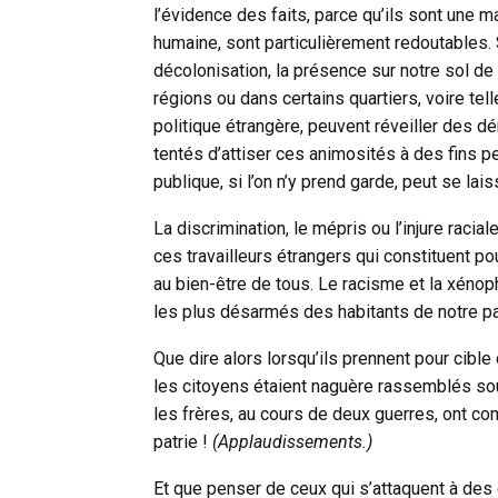
l’évidence des faits, parce qu’ils sont une m
humaine, sont particulièrement redoutables. 
décolonisation, la présence sur notre sol d
régions ou dans certains quartiers, voire tel
politique étrangère, peuvent réveiller des dé
tentés d’attiser ces animosités à des fins pe
publique, si l’on n’y prend garde, peut se lai
La discrimination, le mépris ou l’injure racia
ces travailleurs étrangers qui constituent p
au bien-être de tous. Le racisme et la xénoph
les plus désarmés des habitants de notre pa
Que dire alors lorsqu’ils prennent pour ci
les citoyens étaient naguère rassemblés sou
les frères, au cours de deux guerres, ont com
patrie !
(Applaudissements.)
Et que penser de ceux qui s’attaquent à des 