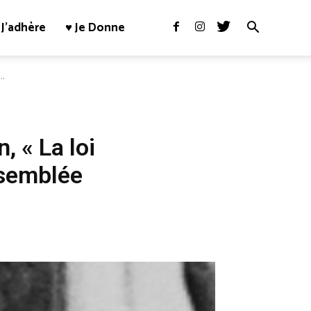
J’adhère
♥ Je Donne
..
, « La loi
ssemblée