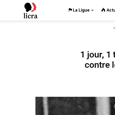
La Ligue
Actu
Licra
A
–
Antiraciste
1 jour, 1
contre 
depuis
1927