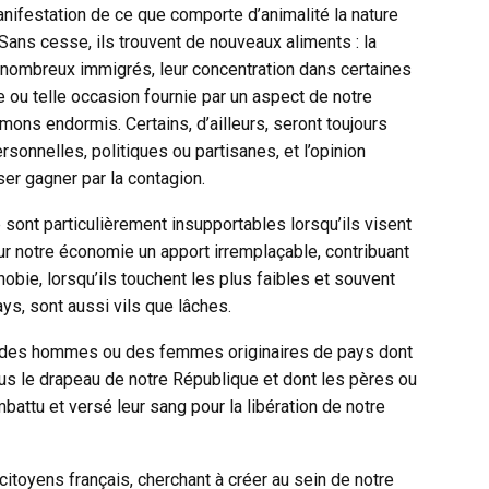
anifestation de ce que comporte d’animalité la nature
Sans cesse, ils trouvent de nouveaux aliments : la
e nombreux immigrés, leur concentration dans certaines
le ou telle occasion fournie par un aspect de notre
mons endormis. Certains, d’ailleurs, seront toujours
rsonnelles, politiques ou partisanes, et l’opinion
sser gagner par la contagion.
le sont particulièrement insupportables lorsqu’ils visent
our notre économie un apport irremplaçable, contribuant
obie, lorsqu’ils touchent les plus faibles et souvent
ys, sont aussi vils que lâches.
ble des hommes ou des femmes originaires de pays dont
s le drapeau de notre République et dont les pères ou
battu et versé leur sang pour la libération de notre
citoyens français, cherchant à créer au sein de notre