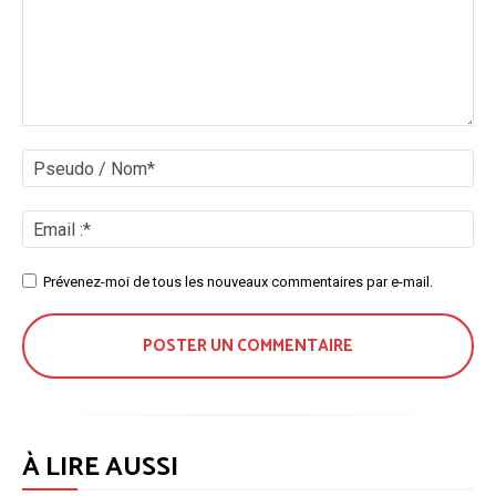
Commenter
:
Ps
/
No
Ema
:*
Site
Prévenez-moi de tous les nouveaux commentaires par e-mail.
:
À LIRE AUSSI