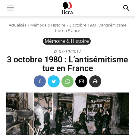
Licra
Actualités
Mémoire & Histoire
3 octobre 1980 : L’antisémitisme
tue en France
–
Mémoire & Histoire
03/10/2017
3 octobre 1980 : L’antisémitisme
Antiraciste
tue en France
depuis
1927