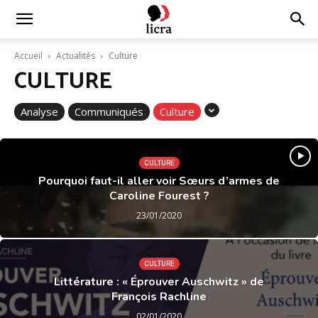
Licra
Accueil
Actualités
Culture
CULTURE
–
Analyse
Communiqués
Culture
Antiraciste
CULTURE
Pourquoi faut-il aller voir Sœurs d’armes de
Caroline Fourest ?
depuis
23/01/2020
1927
CULTURE
Littérature : « Éprouver Auschwitz » de
François Rachline
02/01/2020