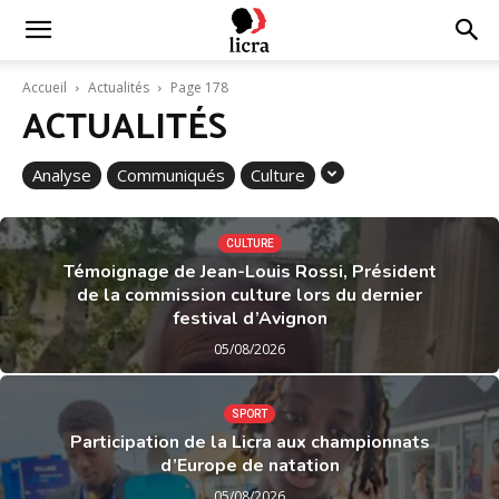
Licra
Accueil
Actualités
Page 178
ACTUALITÉS
–
Analyse
Communiqués
Culture
Antiraciste
CULTURE
Témoignage de Jean-Louis Rossi, Président
de la commission culture lors du dernier
depuis
festival d’Avignon
05/08/2026
1927
SPORT
Participation de la Licra aux championnats
d’Europe de natation
05/08/2026