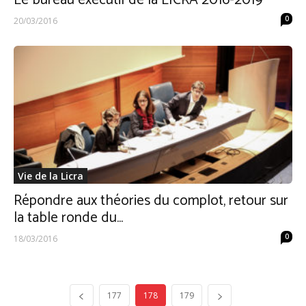
Le bureau exécutif de la LICRA 2016-2019
0
20/03/2016
Vie de la Licra
Répondre aux théories du complot, retour sur
la table ronde du...
0
18/03/2016
177
178
179