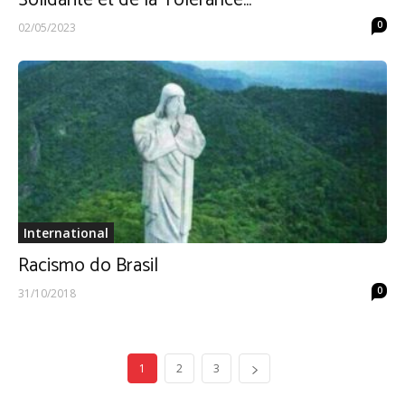
Solidarité et de la Tolérance...
0
02/05/2023
International
Racismo do Brasil
0
31/10/2018
1
2
3