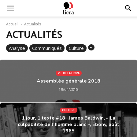
Licra
Accueil
Actualités
ACTUALITÉS
–
Analyse
Communiqués
Culture
Antiraciste
VIE DE LA LICRA
Assemblée générale 2018
depuis
19/04/2018
1927
CULTURE
1 jour, 1 texte #18 : James Baldwin, « La
culpabilité de l’homme blanc », Ebony, août
1965