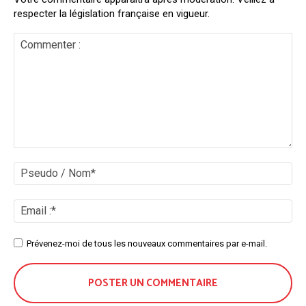
respecter la législation française en vigueur.
Commenter
:
Ps
/
No
Ema
:*
Site
Prévenez-moi de tous les nouveaux commentaires par e-mail.
: