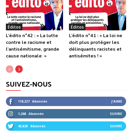
Éditos
Éditos
L’édito n°42 : « La lutte
L’édito n°41 : « La loi ne
contre le racisme et
doit plus protéger les
l’antisémitisme, grande
délinquants racistes et
cause nationale »
antisémites ! »
SUIVEZ-NOUS
118,227
Abonnés
J'AIME
1,268
Abonnés
SUIVRE
43,828
Abonnés
SUIVRE