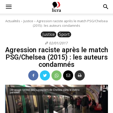
Licra
Actualités
Justice
Agression raciste après le match PSG/Chelsea
(2015) : les auteurs condamnés
–
Justice
Sport
02/01/2017
Agression raciste après le match
Antiraciste
PSG/Chelsea (2015) : les auteurs
condamnés
depuis
1927