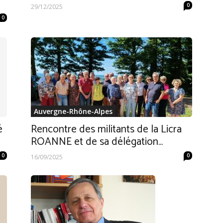
0
29/12/2025
0
Auvergne-Rhône-Alpes
é
Rencontre des militants de la Licra
ROANNE et de sa délégation...
0
0
16/09/2025