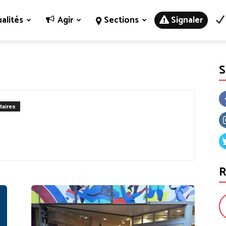
alités
Agir
Sections
Signaler
aires
R