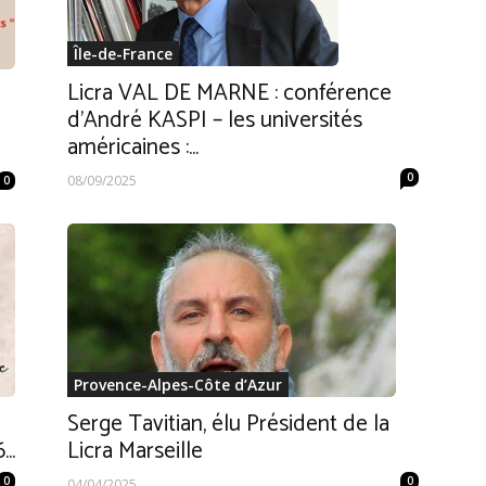
Île-de-France
Licra VAL DE MARNE : conférence
d’André KASPI – les universités
américaines :...
0
08/09/2025
0
Provence-Alpes-Côte d’Azur
Serge Tavitian, élu Président de la
..
Licra Marseille
0
0
04/04/2025