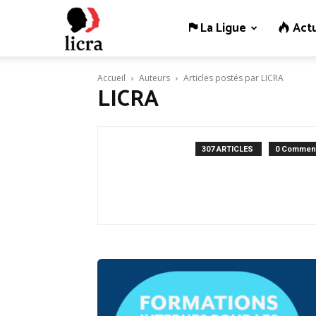
La Ligue
Actu
Licra
Accueil
Auteurs
Articles postés par LICRA
–
LICRA
Antiraciste
307 ARTICLES
0 Comment
depuis
1927