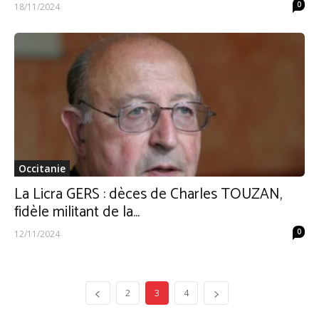
0
18/11/2024
Occitanie
La Licra GERS : dèces de Charles TOUZAN,
fidèle militant de la...
0
12/11/2024
2
3
4