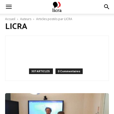
Licra
Accueil
Auteurs
Articles postés par LICRA
LICRA
–
Antiraciste
depuis
307 ARTICLES
0 Commentaires
1927