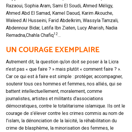
Razaoui, Sophia Aram, Sami El Soudi
, Ahmed Méligy
,
Ahmed Abd El Samad
, Kamel Daoud, Karim Akouche
,
Waleed Al Husseini
, Farid Abdelkrim
, Wassyla Tamzali
,
Abdennour Bidar
, Latifa Ibn Ziaten
, Lucy Aharish
, Nadia
12
Remadna
,Chahla Chafiq
…
UN COURAGE EXEMPLAIRE
Autrement dit, la question qu’on doit se poser à la Licra
n’est pas « que faire ? » mais plutôt « comment faire ? ».
Car ce qui est à faire est simple : protéger, accompagner,
soutenir tous ces hommes et femmes, nos alliés, qui se
battent intellectuellement, moralement, comme
journalistes, artistes et militants d’associations
démocratiques, contre le totalitarisme islamique. Ils ont le
courage de s’élever contre les crimes commis au nom de
l’islam, la dénonciation de la laïcité, la réhabilitation du
crime de blasphème, la minorisation des femmes, le