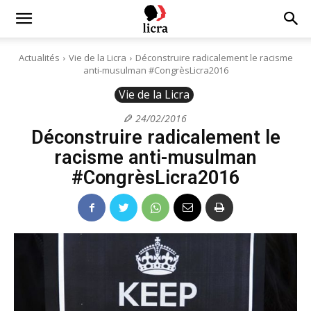
Licra
Actualités
Vie de la Licra
Déconstruire radicalement le racisme
anti-musulman #CongrèsLicra2016
–
Vie de la Licra
24/02/2016
Déconstruire radicalement le
Antiraciste
racisme anti-musulman
#CongrèsLicra2016
depuis
1927