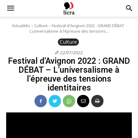
Licra
Actualités
Culture
Festival d'Avignon 2022 : GRAND DÉBAT -
L’universalisme à l’épreuve des tensions...
–
Culture
22/07/2022
Festival d’Avignon 2022 : GRAND
Antiraciste
DÉBAT – L’universalisme à
l’épreuve des tensions
depuis
identitaires
1927