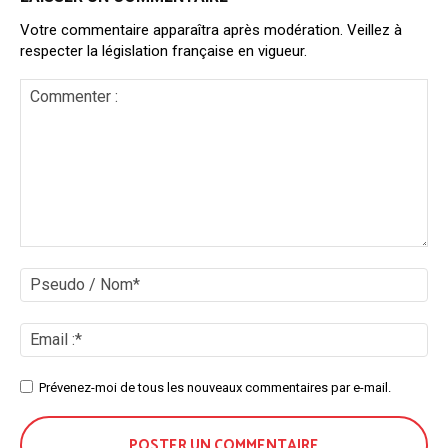
Votre commentaire apparaîtra après modération. Veillez à
respecter la législation française en vigueur.
Commenter
:
Ps
/
No
Ema
:*
Site
Prévenez-moi de tous les nouveaux commentaires par e-mail.
: