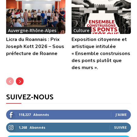
Auvergne-Rhône-Alpes
Culture
Licra du Roannais : Prix
Exposition citoyenne et
Joseph Kott 2026 – Sous
artistique intitulée
préfecture de Roanne
« Ensemble construisons
des ponts plutôt que
des murs ».
SUIVEZ-NOUS
118,227
Abonnés
J'AIME
1,268
Abonnés
SUIVRE