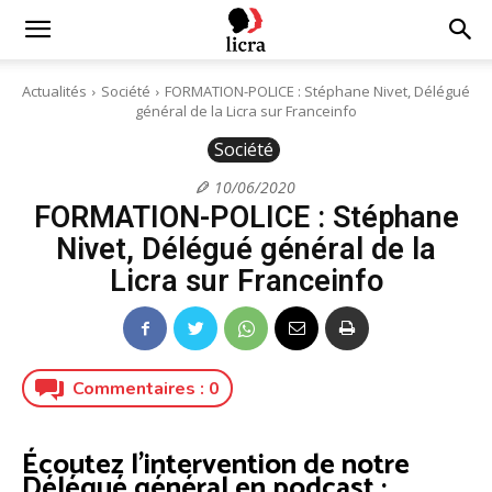
Licra
Actualités
Société
FORMATION-POLICE : Stéphane Nivet, Délégué
général de la Licra sur Franceinfo
–
Société
10/06/2020
FORMATION-POLICE : Stéphane
Antiraciste
Nivet, Délégué général de la
Licra sur Franceinfo
depuis
Commentaires :
0
1927
Écoutez l’intervention de notre
Délégué général en podcast :