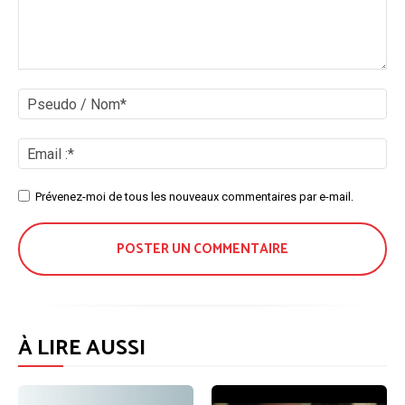
Commenter
:
Ps
/
No
Ema
:*
Site
Prévenez-moi de tous les nouveaux commentaires par e-mail.
:
À LIRE AUSSI