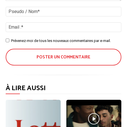
Commenter
:
Ps
/
No
Ema
:*
Site
Prévenez-moi de tous les nouveaux commentaires par e-mail.
:
À LIRE AUSSI