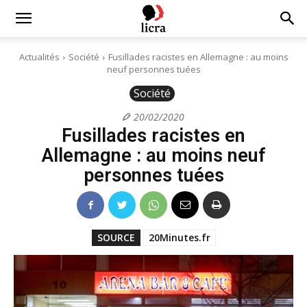
Licra
Actualités
Société
Fusillades racistes en Allemagne : au moins
neuf personnes tuées
–
Société
20/02/2020
Fusillades racistes en
Antiraciste
Allemagne : au moins neuf
personnes tuées
depuis
SOURCE
20Minutes.fr
1927