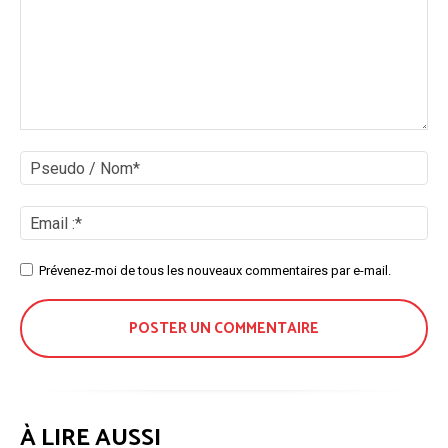
Commenter
:
Ps
/
No
Ema
:*
Site
Prévenez-moi de tous les nouveaux commentaires par e-mail.
:
À LIRE AUSSI