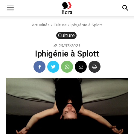
Licra
Actualités
Culture
Iphigénie à Splott
Culture
–
20/07/2021
Iphigénie à Splott
Antiraciste
depuis
1927